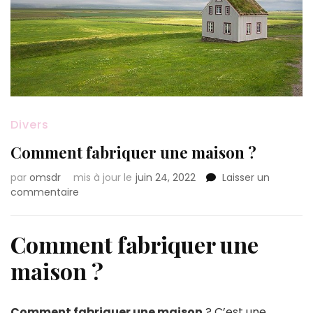
Divers
Comment fabriquer une maison ?
par
omsdr
mis à jour le
juin 24, 2022
Laisser un
sur
commentaire
Comment
fabriquer
une
Comment fabriquer une
maison
maison ?
?
Comment fabriquer une maison
? C’est une